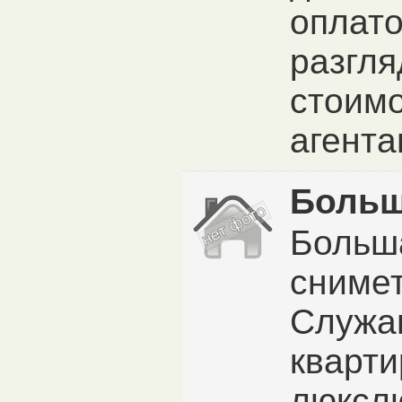
оплато
разгля
стоимо
агента
Больш
Больш
сниме
Служа
кварти
люксл