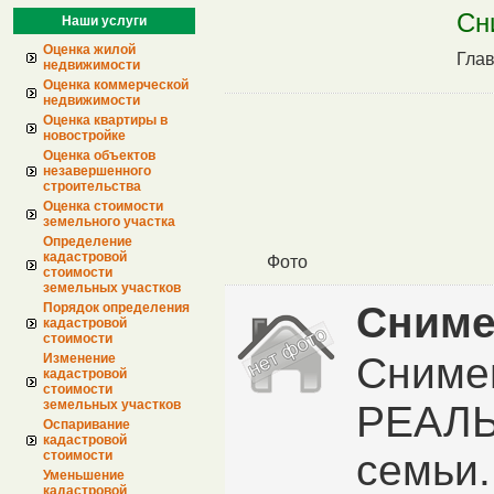
Сн
Наши услуги
Оценка жилой
Гла
недвижимости
Оценка коммерческой
недвижимости
Оценка квартиры в
новостройке
Оценка объектов
незавершенного
строительства
Оценка стоимости
земельного участка
Определение
кадастровой
Фото
стоимости
земельных участков
Сниме
Порядок определения
кадастровой
стоимости
Сниме
Изменение
кадастровой
стоимости
земельных участков
РЕАЛЬ
Оспаривание
кадастровой
семьи.
стоимости
Уменьшение
кадастровой