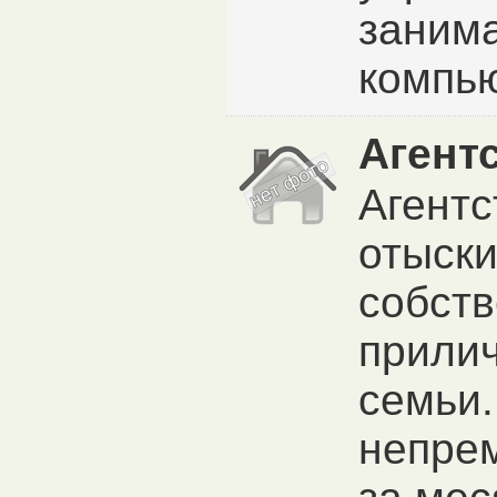
заним
компью
Агент
Агент
отыски
собств
прилич
семьи.
непрем