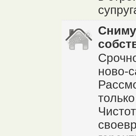
супруга
Сниму
собст
Срочно
ново-с
Рассм
только
Чистот
своев