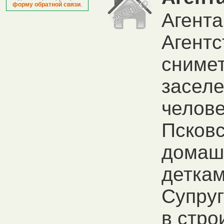
форму обратной связи
.
Агента
Агентс
снимет
заселе
челове
Псковс
домашн
детками
Супруг
в стро