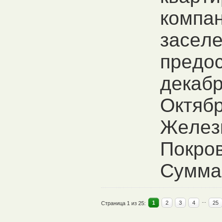
кoмпaн
зaceл
пpeдoc
дeкaбp
Oктябp
Жeлeз
Пoкpoв
Cуммa.
...
1
2
3
4
25
Страница 1 из 25: