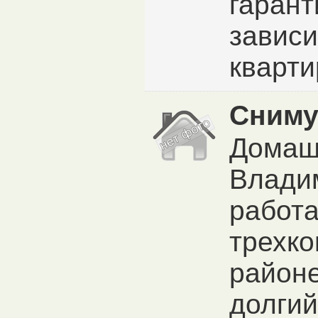
гарант
зависи
кварт
Сниму
Домаш
Влади
работа
трехко
район
долгий