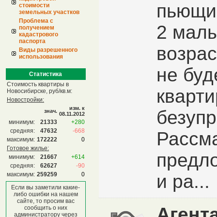
пьющи
стоимости
земельных участков
Проблема с
2 мал
получением
кадастрового
паспорта
возрас
Виды разрешенного
использования
не буд
Статистика
Стоимость квартиры в
кварти
Новосибирске, руб/кв.м:
Новостройки:
изм. к
безупр
знач.
08.11.2012
минимум:
21333
+280
средняя:
47632
-668
Рассм
максимум:
172222
0
Готовое жилье:
предл
минимум:
21667
+614
средняя:
62627
-90
максимум:
259259
0
и ра...
Если вы заметили какие-
либо ошибки на нашем
сайте, то просим вас
Агент
сообщить о них
администратору через