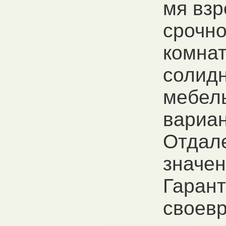
мя вз
срочно
комнат
солид
мебель
вариан
Отдале
значен
Гаран
своевр