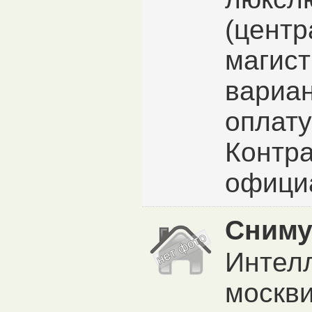
(цент
магис
вариа
оплату
Контра
официа
Сниму
Интел
москви