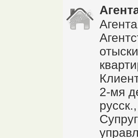
Агент
Агента
Агентс
отыски
кварти
Клиент
2-мя д
русск.
Супруг
управ