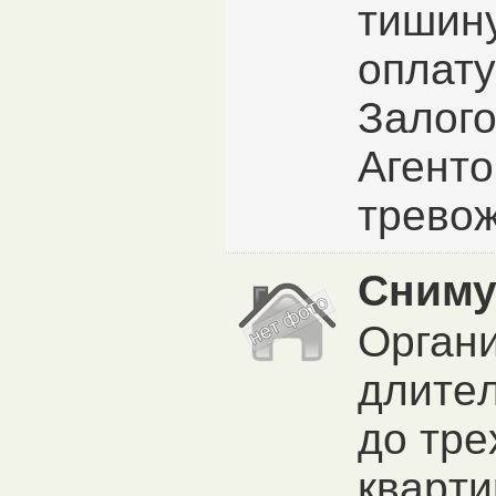
тишин
оплату
Залого
Агенто
тревож
Сниму
Органи
длитeл
дo тpe
квapти