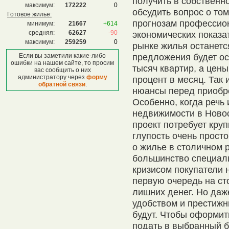
получить в собственно
максимум:
172222
0
обсудить вопрос о том
Готовое жилье:
прогнозам профессион
минимум:
21667
+614
средняя:
62627
-90
экономических показа
максимум:
259259
0
рынке жилья останетс
предложения будет ос
Если вы заметили какие-либо
ошибки на нашем сайте, то просим
тысяч квартир, а цены
вас сообщить о них
администратору через
форму
процент в месяц. Так 
обратной связи
.
нюансы перед приобр
Особенно, когда речь 
недвижимости в Новос
проект потребует круп
глупость очень просто
о жилье в столичном 
большинство специали
кризисом покупатели 
первую очередь на сто
лишних денег. Но даж
удобством и престиж
будут. Чтобы оформит
подать в выбранный б