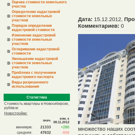
Оценка стоимости земельного
участка
Определение кадастровой
стоимости земельных
Дата:
15.12.2012,
Про
участков
Комментариев:
0
Порядок определения
кадастровой стоимости
Изменение кадастровой
стоимости земельных
участков
Оспаривание кадастровой
стоимости
Уменьшение кадастровой
стоимости земельных
участков
Проблема с получением
кадастрового паспорта
Виды разрешенного
использования
Статистика
Стоимость квартиры в Новосибирске,
руб/кв.м:
Новостройки:
изм. к
знач.
08.11.2012
минимум:
21333
+280
множество наших соо
средняя:
47632
-668