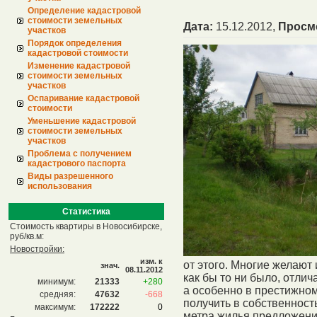
Определение кадастровой
стоимости земельных
Дата:
15.12.2012,
Просм
участков
Порядок определения
кадастровой стоимости
Изменение кадастровой
стоимости земельных
участков
Оспаривание кадастровой
стоимости
Уменьшение кадастровой
стоимости земельных
участков
Проблема с получением
кадастрового паспорта
Виды разрешенного
использования
Статистика
Стоимость квартиры в Новосибирске,
руб/кв.м:
Новостройки:
изм. к
от этого. Многие желают
знач.
08.11.2012
как бы то ни было, отлич
минимум:
21333
+280
а особенно в престижном
средняя:
47632
-668
получить в собственност
максимум:
172222
0
метра жилья предложени