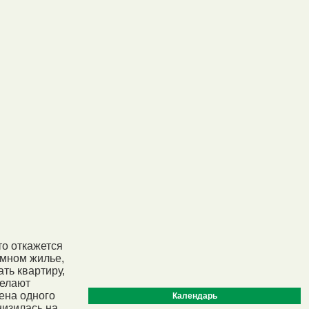
то откажется
емном жилье,
ать квартиру,
желают
ена одного
Календарь
низилась на