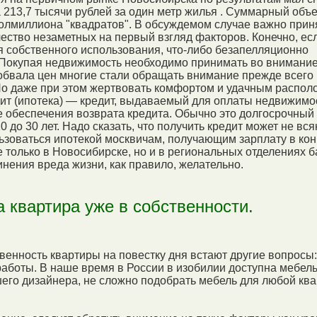
а 213,7 тысячи рублей за один метр жилья . Суммарный объ
олмиллиона "квадратов". В обсуждемом случае важно прин
ество незаметных на первый взгляд факторов. Конечно, ес
я собственного использования, что-либо безапелляционно
. Покупая недвижимость необходимо принимать во внимание
бвала цен многие стали обращать внимание прежде всего 
Но даже при этом жертвовать комфортом и удачным распол
дит (ипотека) — кредит, выдаваемый для оплаты недвижимо
е обеспечения возврата кредита. Обычно это долгосрочный 
 до 30 лет. Надо сказать, что получить кредит может не вся
зоваться ипотекой москвичам, получающим зарплату в кон
е только в Новосибирске, но и в региональных отделениях б
нения вреда жизни, как правило, желательно.
а квартира уже в собственности.
венность квартиры на повестку дня встают другие вопросы:
аботы. В наше время в России в изобилии доступна мебел
его дизайнера, не сложно подобрать мебель для любой ква