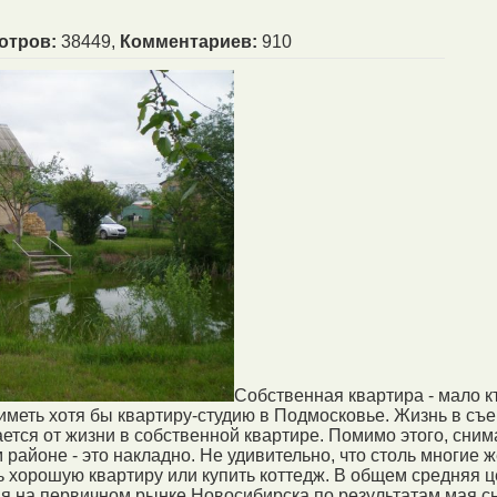
отров:
38449,
Комментариев:
910
Собственная квартира - мало к
 иметь хотя бы квартиру-студию в Подмосковье. Жизнь в съ
ается от жизни в собственной квартире. Помимо этого, сним
 районе - это накладно. Не удивительно, что столь многие 
ь хорошую квартиру или купить коттедж. В общем средняя ц
я на первичном рынке Новосибирска по результатам мая с