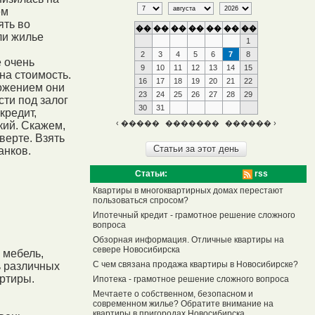
ем
ять во
��
��
��
��
��
��
��
ли жилье
1
2
3
4
5
6
7
8
 очень
9
10
11
12
13
14
15
на стоимость.
16
17
18
19
20
21
22
ожением они
23
24
25
26
27
28
29
сти под залог
30
31
кредит,
‹ �����
�������
������ ›
кий. Скажем,
верте. Взять
анков.
Статьи:
rss
Квартиры в многоквартирных домах перестают
пользоваться спросом?
Ипотечный кредит - грамотное решение сложного
вопроса
Обзорная информация. Отличные квартиры на
севере Новосибирска
 мебель,
С чем связана продажа квартиры в Новосибирске?
ь различных
ртиры.
Ипотека - грамотное решение сложного вопроса
Мечтаете о собственном, безопасном и
современном жилье? Обратите внимание на
квартиры в пригородах Новосибирска