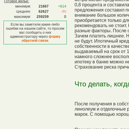
Готовое жилье:
0,8 процента и составил
минимум:
21667
+614
предложения составил п
средняя:
62627
-90
внимание большое колич
максимум:
259259
0
приобретается только дл
Если вы заметили какие-либо
рекомендовать не стоит
ошибки на нашем сайте, то просим
разные факторы. После о
вас сообщить о них
Зачем платить лишнее. 
администратору через
форму
обратной связи
.
не будут. Ипотечный кре
собственности в качеств
выдаваемый на срок от 10
намного сложнее восполь
ипотеку в банке можно н
Страхование риска причи
Что делать, когд
После получения в собст
линолеум и отделочные р
марок. С помощью хорош