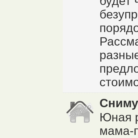
будет 
безуп
порядо
Рассм
разны
предл
стоимо
Сниму
Юная 
мама-