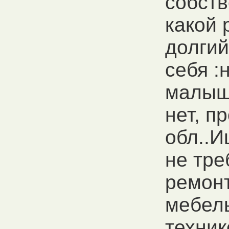
собств
какой 
долгий
себя :
малыш
нет, п
обл..И
не тр
ремонт
мебел
техник