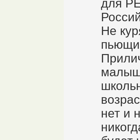
для Р
Россий
Не кур
пьющи
Прили
малыш
школь
возрас
нет и 
никогд