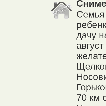
Сниме
Семья 
ребен
дачу н
август 
желат
Щелко
Носови
Горько
70 км 