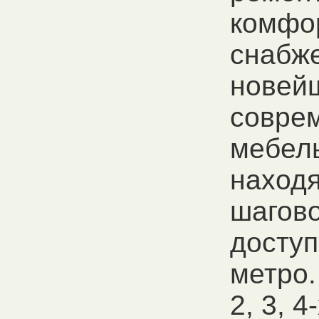
комфо
снабж
новей
совре
мебел
находя
шагов
доступ
метро.
2, 3, 