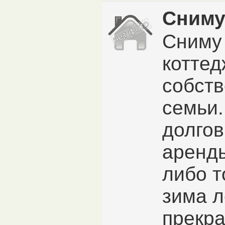
Сниму
Сниму 
коттед
собств
семьи.
долго
аренды
либо т
зима л
прекр