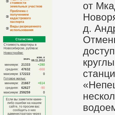
от Мка
стоимости
земельных участков
Проблема с
Новоря
получением
кадастрового
паспорта
д. Анд
Виды разрешенного
использования
Отмен
Статистика
Стоимость квартиры в
доступ
Новосибирске, руб/кв.м:
Новостройки:
изм. к
круглы
знач.
08.11.2012
минимум:
21333
+280
средняя:
47632
-668
станц
максимум:
172222
0
Готовое жилье:
«Непе
минимум:
21667
+614
средняя:
62627
-90
максимум:
259259
0
нескол
Если вы заметили какие-
либо ошибки на нашем
водоем
сайте, то просим вас
сообщить о них
администратору через