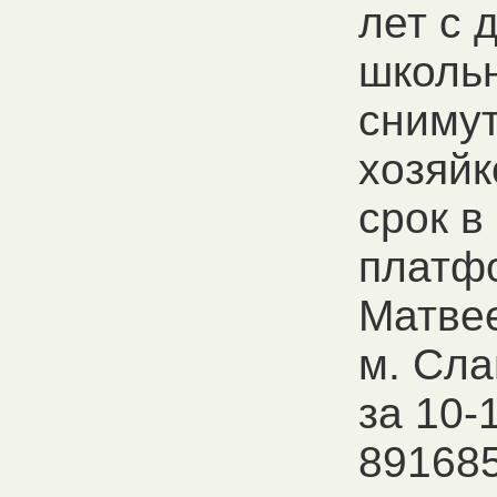
лет с 
школьн
снимут
хозяйк
срок в
платф
Матвее
м. Сла
за 10-1
89168