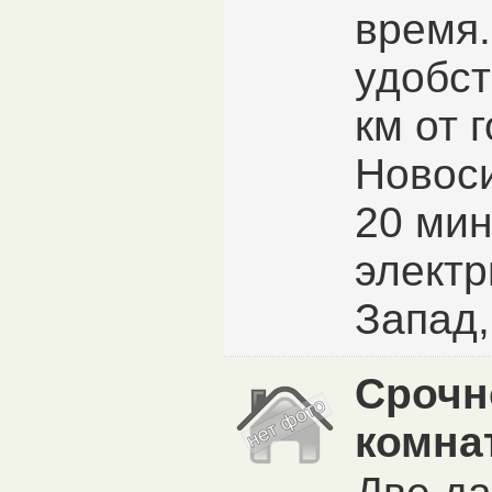
время.
удобст
км от 
Новоси
20 мин
электр
Запад
Срочн
комна