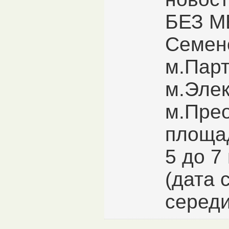
БЕЗ М
Семен
м.Пар
м.Элек
м.Пре
площад
5 до 7
(дата 
середи