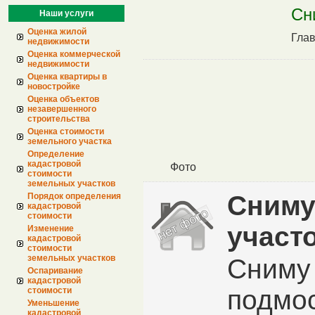
Сн
Наши услуги
Оценка жилой
Гла
недвижимости
Оценка коммерческой
недвижимости
Оценка квартиры в
новостройке
Оценка объектов
незавершенного
строительства
Оценка стоимости
земельного участка
Определение
кадастровой
Фото
стоимости
земельных участков
Сниму
Порядок определения
кадастровой
стоимости
участ
Изменение
кадастровой
стоимости
земельных участков
Сниму 
Оспаривание
кадастровой
подмос
стоимости
Уменьшение
кадастровой