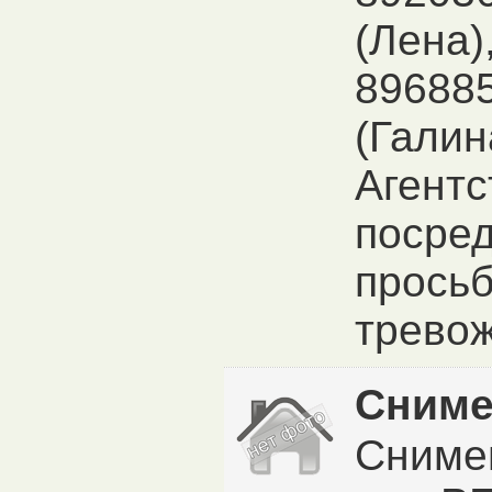
(Лена)
89688
(Галин
Агентс
посре
просьб
тревож
Сниме
Сниме