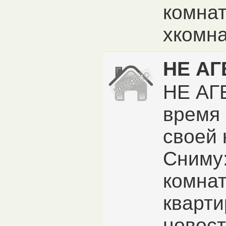
комнат
хкомна
НЕ АГ
НЕ АГ
время 
своей 
Сниму:
комна
кварти
новост