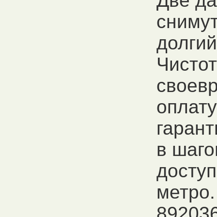
Две д
снимут
долгий
Чистот
своев
оплату
гарант
в шаго
доступ
метро.
89203