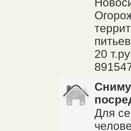
Новос
Огоро
террит
питьев
20 т.ру
89154
Сниму
посре
Для се
челове