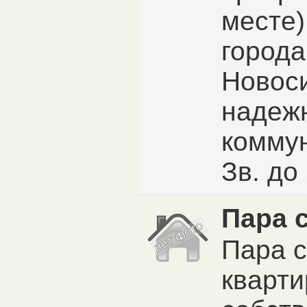
месте)
города
Новоси
надеж
комму
Зв. до
Пара 
Пара 
кварти