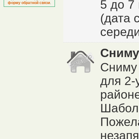
5 до 7
форму обратной связи
.
(дата 
середи
Сниму
Сниму 
для 2-
районе
Шабол
Пожел
незап