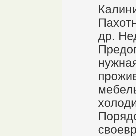
Калин
Пахотн
др. Не
Предо
нужна
прожи
мебел
холоди
Поряд
своев