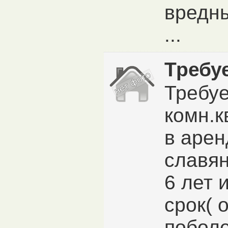
вредны
...
Требуе
Требуе
комн.к
в арен
славян
6 лет 
срок( о
поболе