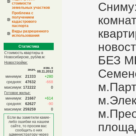
Сниму:
стоимости
земельных участков
Проблема с
комна
получением
кадастрового
паспорта
кварти
Виды разрешенного
использования
новост
Статистика
Стоимость квартиры в
БЕЗ М
Новосибирске, руб/кв.м:
Новостройки:
изм. к
Семен
знач.
08.11.2012
минимум:
21333
+280
средняя:
47632
-668
м.Пар
максимум:
172222
0
Готовое жилье:
м.Элек
минимум:
21667
+614
средняя:
62627
-90
максимум:
259259
0
м.Пре
Если вы заметили какие-
либо ошибки на нашем
площад
сайте, то просим вас
сообщить о них
администратору через