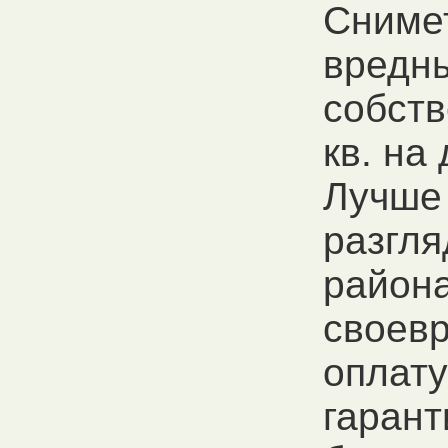
Снимет
вредны
собств
кв. на
Лучше 
разгля
района
своев
оплату
гарант