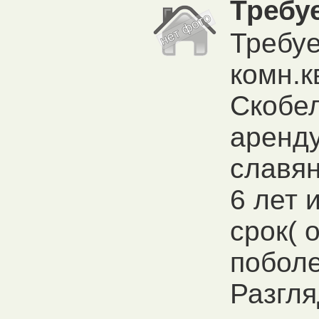
Требуе
Требуе
комн.к
Скобел
аренду
славян
6 лет 
срок( о
поболе
Разгля