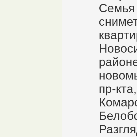
Семья 
снимет
квартир
Новоси
район
новом
пр-кта,
Комар
Белоб
Разгл