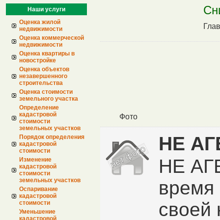
Сн
Наши услуги
Оценка жилой
Гла
недвижимости
Оценка коммерческой
недвижимости
Оценка квартиры в
новостройке
Оценка объектов
незавершенного
строительства
Оценка стоимости
земельного участка
Определение
кадастровой
Фото
стоимости
земельных участков
НЕ АГ
Порядок определения
кадастровой
стоимости
НЕ АГ
Изменение
кадастровой
стоимости
земельных участков
время 
Оспаривание
кадастровой
своей 
стоимости
Уменьшение
кадастровой