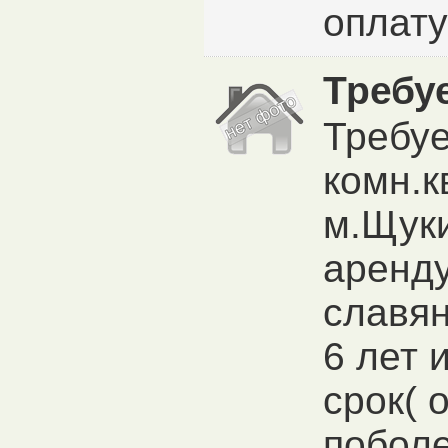
оплату
Требуе
Требуе
комн.к
м.Щуки
аренду
славян
6 лет 
срок( о
поболе