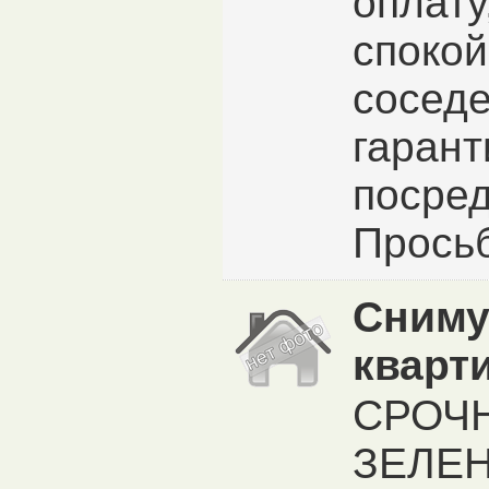
оплату
спокой
сосед
гарант
посред
Просьб
Сниму
кварт
СРОЧН
ЗЕЛЕН