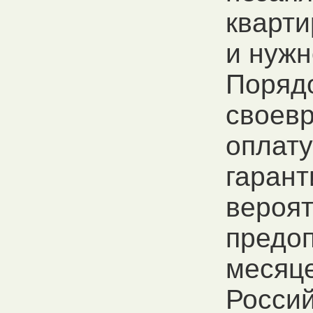
кварти
и нужн
Поряд
своев
оплату
гарант
вероя
предоп
месяце
Россий