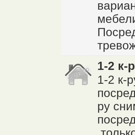
вариан
мебел
Посре
тревож
1-2 к-
1-2 к-
посред
ру сни
посре
,тольк