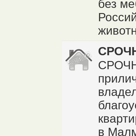
без ме
Россий
живот
СРОЧН
СРОЧН
прили
владе
благо
кварти
в Мал