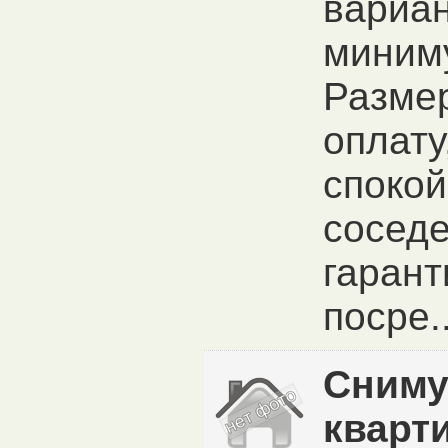
вариан
миним
Разме
оплату
спокой
сосед
гарант
посре..
Сниму
кварт