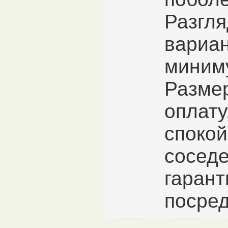
Разгля
вариан
миним
Разме
оплату
спокой
сосед
гарант
посред