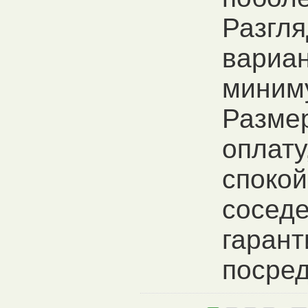
Разгля
вариан
миним
Разме
оплату
спокой
сосед
гарант
посред