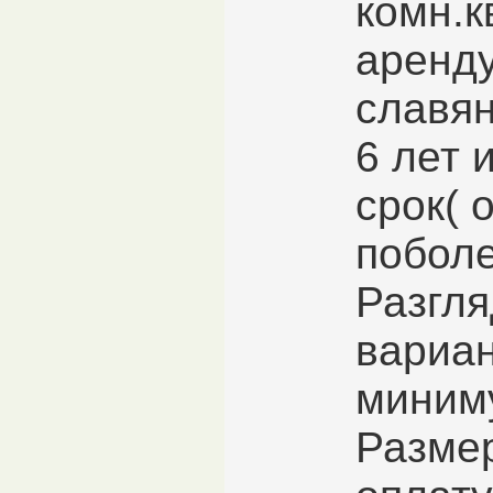
комн.к
аренду
славян
6 лет 
срок( о
поболе
Разгля
вариан
миним
Разме