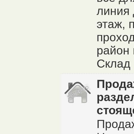
линия 
этаж, 
проход
район 
Склад 
Прода
разде
стоящ
Прода