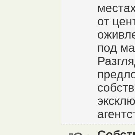
местах
от цен
оживл
под ма
Разгл
предл
собств
экскл
агентс
Собст