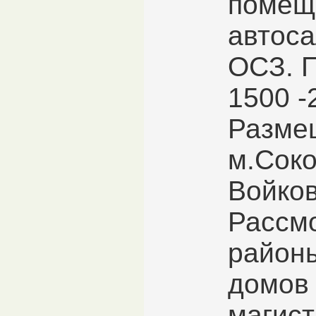
помещ
автоса
ОСЗ. 
1500 -
Разме
м.Соко
Войков
Рассмо
районы
домов 
магист