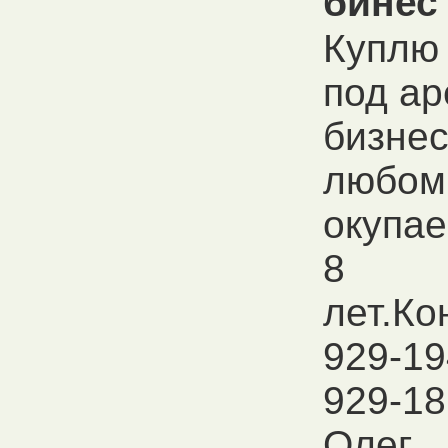
бинес
Куплю
под а
бизнес
любом
окупае
8
лет.Ко
929-19
929-1
Олег.