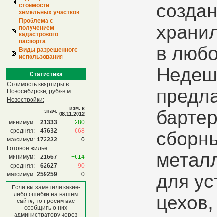
создан
стоимости
земельных участков
Проблема с
хранил
получением
кадастрового
паспорта
в любо
Виды разрешенного
использования
Недеш
Статистика
Стоимость квартиры в
предла
Новосибирске, руб/кв.м:
Новостройки:
изм. к
бартер
знач.
08.11.2012
минимум:
21333
+280
средняя:
47632
-668
сборн
максимум:
172222
0
Готовое жилье:
метал
минимум:
21667
+614
средняя:
62627
-90
максимум:
259259
0
для ус
Если вы заметили какие-
либо ошибки на нашем
цехов,
сайте, то просим вас
сообщить о них
администратору через