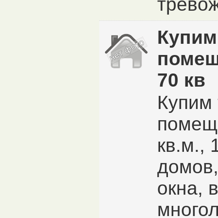
тревож
Купим
помещ
70 кв
Купим 
помещ
кв.м.,
домов
окна, 
много