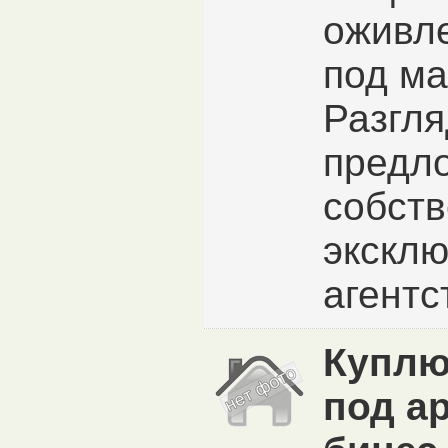
оживл
под ма
Разгл
предл
собств
экскл
агентст
Куплю
под а