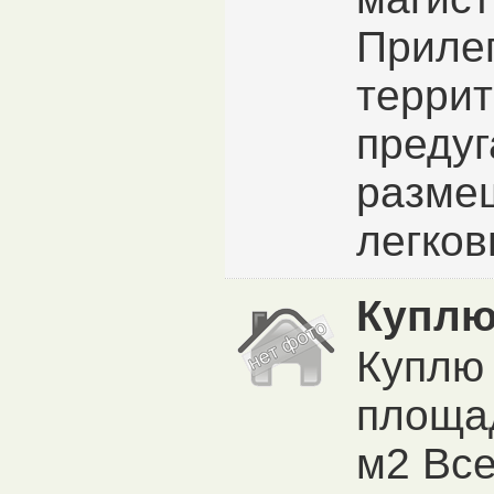
Приле
терри
преду
разме
легковы
Куплю
Куплю
площа
м2 Вс