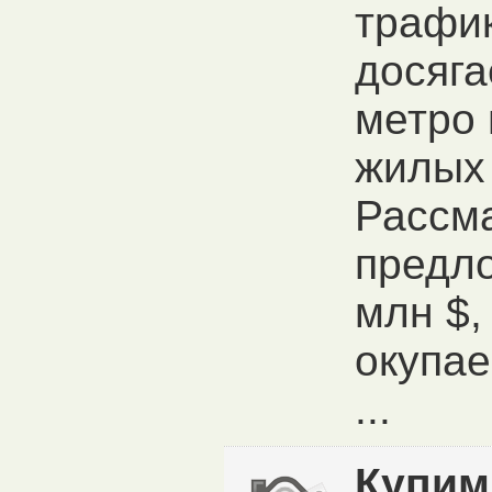
трафи
досяга
метро 
жилых 
Рассм
предл
млн $,
окупае
...
Купим