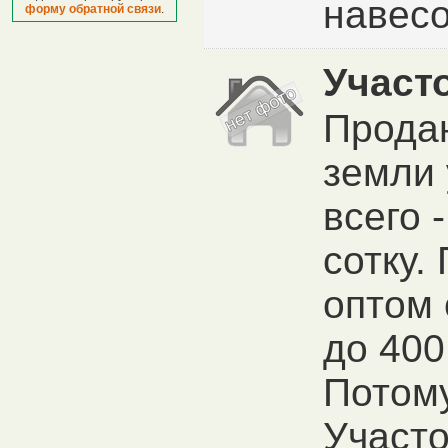
навесов
форму обратной связи
.
Участ
Прода
земли 
всего -
сотку.
оптом 
до 400
Потому
Участо