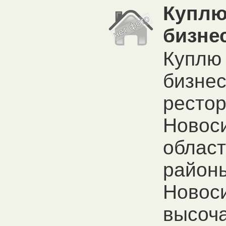
Куплю
бизне
Куплю
бизнес
рестор
Новос
облас
район
Новос
высоч