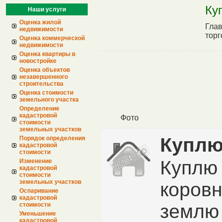
Ку
Наши услуги
Оценка жилой
Гла
недвижимости
тор
Оценка коммерческой
недвижимости
Оценка квартиры в
новостройке
Оценка объектов
незавершенного
строительства
Оценка стоимости
земельного участка
Определение
кадастровой
Фото
стоимости
земельных участков
Куплю
Порядок определения
кадастровой
стоимости
Куплю 
Изменение
кадастровой
стоимости
земельных участков
коровн
Оспаривание
кадастровой
землю 
стоимости
Уменьшение
кадастровой