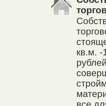
торго
Собст
торгов
стояще
кв.м. 
рублей
совер
строй
матери
все дл