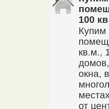
помещ
100 кв
Купим 
помещ
кв.м.,
домов
окна, 
много
местах
от цен