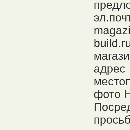
предл
эл.поч
magaz
build.
магази
адрес
место
фото Н
Посре
просьб