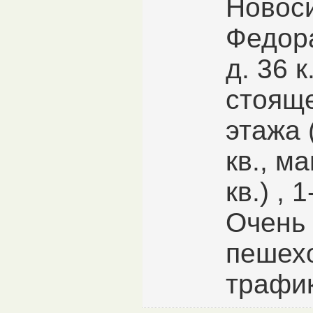
Новоси
Федор
д. 36 
стояще
этажа (
кв., м
кв.) , 
Очень
пешех
трафик