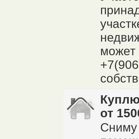
принад
участк
недви
может
+7(906
собств
Куплю
от 150
Сниму