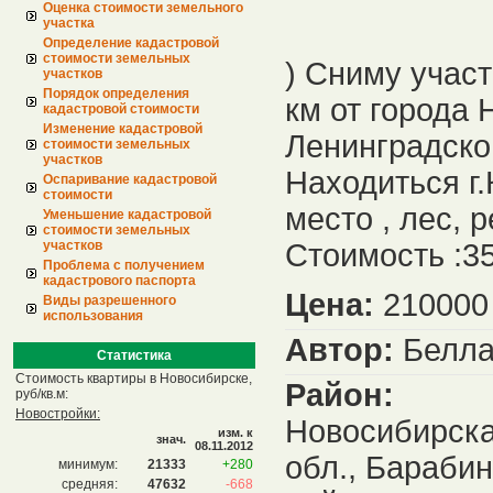
Оценка стоимости земельного
участка
Определение кадастровой
стоимости земельных
) Сниму участ
участков
Порядок определения
км от города
кадастровой стоимости
Изменение кадастровой
Ленинградско
стоимости земельных
участков
Находиться г.
Оспаривание кадастровой
стоимости
место , лес, 
Уменьшение кадастровой
стоимости земельных
участков
Стоимость :35
Проблема с получением
кадастрового паспорта
Цена:
210000 
Виды разрешенного
использования
Автор:
Белл
Статистика
Стоимость квартиры в Новосибирске,
Район:
руб/кв.м:
Новостройки:
Новосибирск
изм. к
знач.
08.11.2012
обл., Бараби
минимум:
21333
+280
средняя:
47632
-668