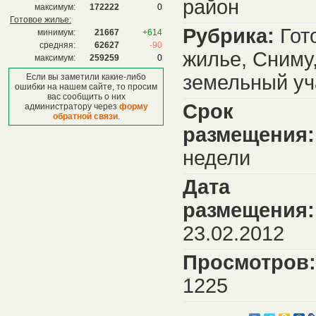
район
максимум:
172222
0
Готовое жилье:
Рубрика:
Гот
минимум:
21667
+614
средняя:
62627
-90
жилье, Сниму
максимум:
259259
0
земельный уч
Если вы заметили какие-либо
ошибки на нашем сайте, то просим
вас сообщить о них
Срок
администратору через
форму
обратной связи
.
размещения:
недели
Дата
размещения:
23.02.2012
Просмотров:
1225