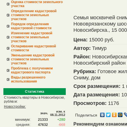
Оценка стоимости земельного
участка
Определение кадастровой
стоимости земельных
Семья москвичей сним
участков
Нововрязанскому шосс
Порядок определения
кадастровой стоимости
Новосибирска., 15 000
Изменение кадастровой
стоимости земельных
Цена:
15000 руб.
участков
Оспаривание кадастровой
Автор:
Тимур
стоимости
Уменьшение кадастровой
Район:
Новосибирская
стоимости земельных
Новосибирский район
участков
Проблема с получением
Рубрика:
Готовое жил
кадастрового паспорта
Сниму, дом
Виды разрешенного
использования
Срок размещения:
1 
Статистика
Дата размещения:
10
Стоимость квартиры в Новосибирске,
руб/кв.м:
Просмотров:
1176
Новостройки:
изм. к
знач.
08.11.2012
Поделиться
минимум:
21333
+280
Рекомендуем ознакоми
средняя:
47632
-668