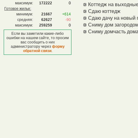
максимум:
172222
0
Коттедж на выходны
Готовое жилье:
Сдаю коттедж
минимум:
21667
+614
Сдаю дачу на новый 
средняя:
62627
-90
Сниму дом загородом
максимум:
259259
0
Сниму домчасть дом
Если вы заметили какие-либо
ошибки на нашем сайте, то просим
вас сообщить о них
администратору через
форму
обратной связи
.