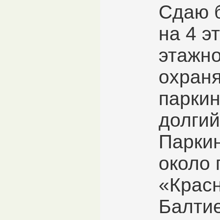
Сдаю б
на 4 э
этажно
охран
паркин
долгий
Парки
около
«Крас
Балти