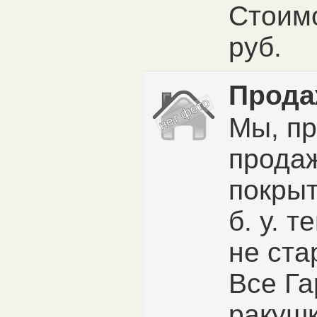
Стоим
руб.
Прода
Мы, пр
прода
покры
б. у. 
не ста
Все Га
ракушк