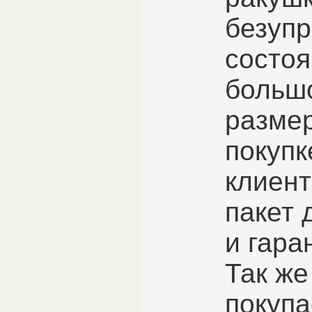
безуп
состоя
больш
размер
покупк
клиент
пакет 
и гара
Так же
покупа