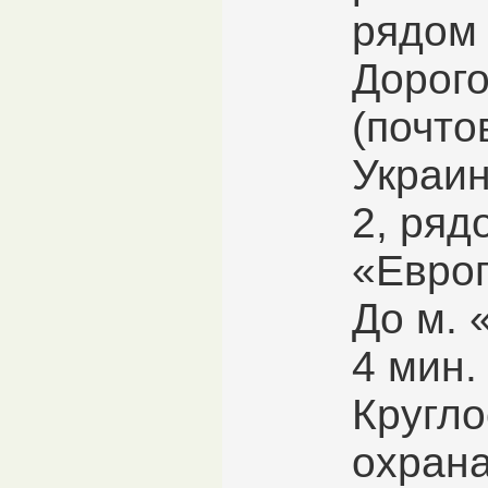
рядом 
Дорог
(почто
Украин
2, ряд
«Европ
До м. 
4 мин.
Кругло
охрана