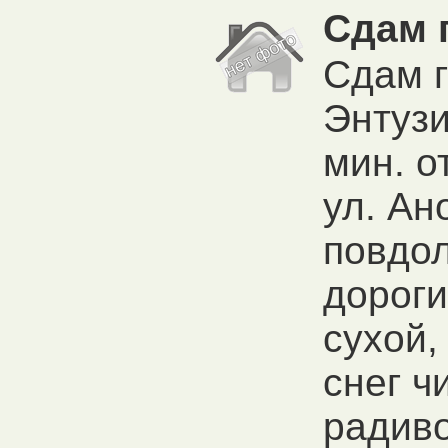
Сдам 
Сдам г
Энтузи
мин. о
ул. Ан
повдол
дороги
сухой,
снег ч
радиво