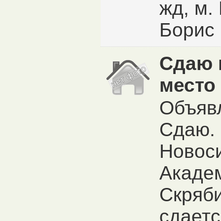
жд, м.
Борис
Сдаю 
место
Объяв
Сдаю.
Новоси
Акаде
Скряби
сдаетс