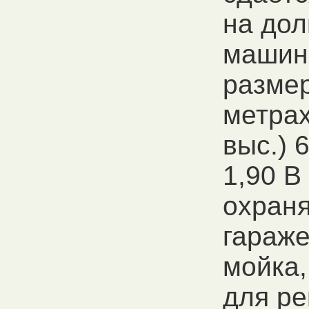
на дол
машин
разме
метрах
выс.) 6
1,90 В
охран
гараж
мойка,
для ре