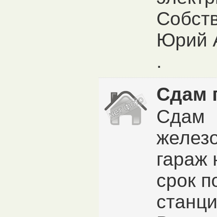
Собст
Юрий 
.
Сдам 
Сдам
желез
гараж 
срок п
станци