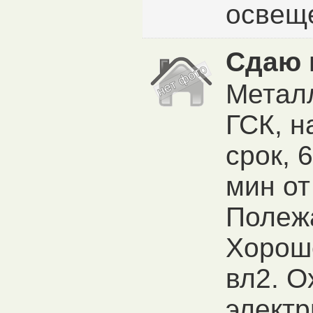
освеще
Сдаю 
Металл
ГСК, н
срок, 
мин от
Полежа
Хороше
вл2. О
электр