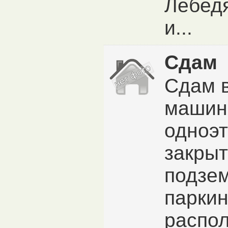
Лебедя
и...
Сдам
Сдам 
машин
одноэ
закры
подзе
паркин
распо