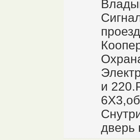
Влады
Сигна
проезд
Коопер
Охран
Электр
и 220.
6Х3,об
Снутри
дверь 