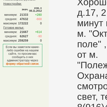
Хороше
Новостройки:
изм. к
д.17, 2
знач.
08.11.2012
минимум:
21333
+280
средняя:
47632
-668
минут 
максимум:
172222
0
Готовое жилье:
м. "Ок
минимум:
21667
+614
средняя:
62627
-90
максимум:
259259
0
поле" 
Если вы заметили какие-
либо ошибки на нашем
от м.
сайте, то просим вас
сообщить о них
администратору через
"Полеж
форму обратной связи
.
Охрана
смотро
свет, т