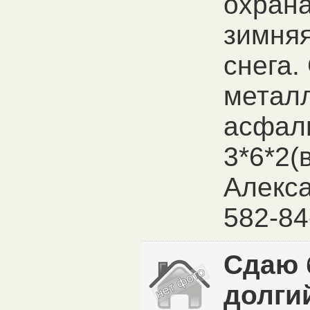
охрана
зимняя
снега.
металл
асфаль
3*6*2(
Алекса
582-84
Сдаю 
долги