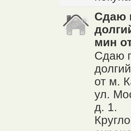
Сдаю 
долги
мин о
Сдаю 
долгий
от м. 
ул. Мо
д. 1.
Кругло