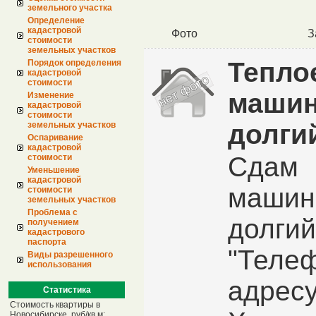
земельного участка
Определение
кадастровой
Фото
З
стоимости
земельных участков
Тепло
Порядок определения
кадастровой
стоимости
машин
Изменение
кадастровой
стоимости
долги
земельных участков
Оспаривание
кадастровой
Сдам
стоимости
Уменьшение
кадастровой
машин
стоимости
земельных участков
Проблема с
долгий
получением
кадастрового
паспорта
"Телеф
Виды разрешенного
использования
адресу
Статистика
Стоимость квартиры в
Новосибирске, руб/кв.м: