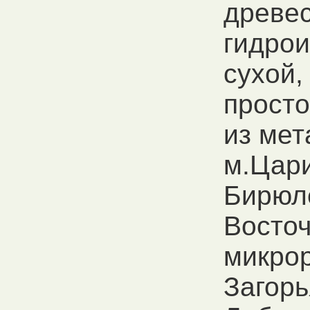
древе
гидрои
сухой,
прост
из мет
м.Цар
Бирюл
Восточ
микро
Загорь