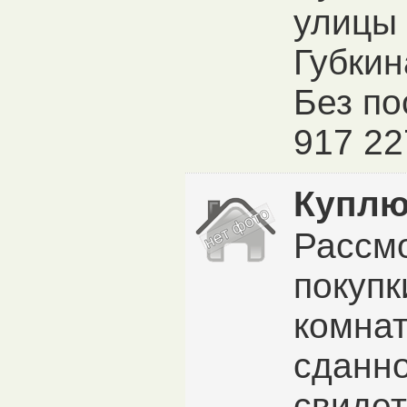
улицы 
Губкин
Без по
917 22
Куплю
Рассм
покупк
комнат
сданн
свидет