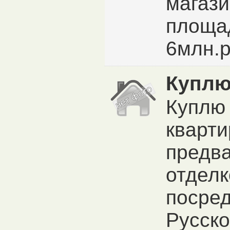
магази
площад
6млн.р
Куплю
Куплю
кварти
предв
отделк
посред
Русско