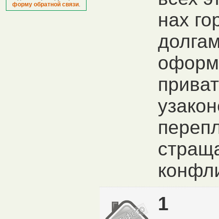
форму обратной связи
.
нах го
долгам
оформ
приват
узако
перепл
стращ
конфли
1