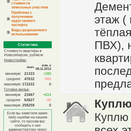
Демент
стоимости
земельных участков
Проблема с
этаж (
получением
кадастрового
паспорта
тёплая
Виды разрешенного
использования
ПВХ), 
Статистика
Стоимость квартиры в
кварти
Новосибирске, руб/кв.м:
Новостройки:
изм. к
послед
знач.
08.11.2012
минимум:
21333
+280
средняя:
47632
-668
предла
максимум:
172222
0
Готовое жилье:
минимум:
21667
+614
Куплю
средняя:
62627
-90
максимум:
259259
0
Куплю 
Если вы заметили какие-
либо ошибки на нашем
сайте, то просим вас
сообщить о них
всех э
администратору через