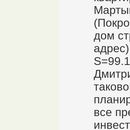
Марты
(Покро
дом с
адрес
S=99.1
Дмитр
таково
планир
все пр
инвест