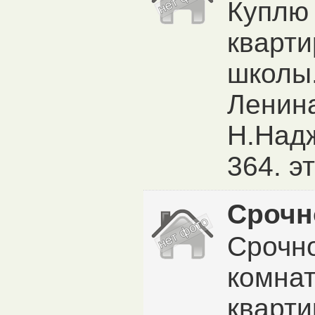
Куплю 
кварти
школы.
Ленина 
Н.Надж
364. э
Срочн
Срочно
комна
кварти