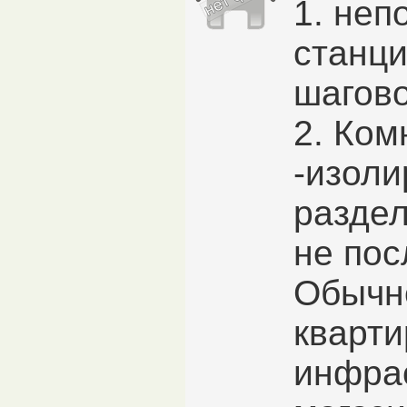
1. неп
станци
шагово
2. Ком
-изоли
раздел
не пос
Обычн
кварти
инфрас