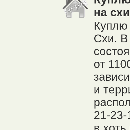
на схи
Куплю 
Схи. В
состоя
от 110
зависи
и терр
распол
21-23-
в хоть