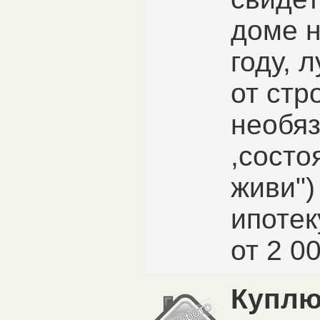
доме н
году, 
от стр
необяз
,cосто
живи")
ипотек
от 2 0
Куплю