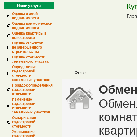
Ку
Наши услуги
Оценка жилой
Гла
недвижимости
Оценка коммерческой
недвижимости
Оценка квартиры в
новостройке
Оценка объектов
незавершенного
строительства
Оценка стоимости
земельного участка
Определение
кадастровой
Фото
стоимости
земельных участков
Обмен
Порядок определения
кадастровой
стоимости
Обмен
Изменение
кадастровой
стоимости
земельных участков
комна
Оспаривание
кадастровой
кварти
стоимости
Уменьшение
кадастровой