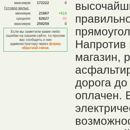
высочайш
максимум:
172222
0
Готовое жилье:
минимум:
21667
+614
правильн
средняя:
62627
-90
максимум:
259259
0
прямоуго
Если вы заметили какие-либо
ошибки на нашем сайте, то просим
вас сообщить о них
Напротив
администратору через
форму
обратной связи
.
магазин, 
асфальти
дорога до 
оплачен. 
электриче
возможно