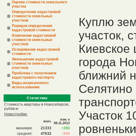
Оценка стоимости земельного
участка
Определение кадастровой
стоимости земельных
Куплю зе
участков
Порядок определения
кадастровой стоимости
участок, с
Изменение кадастровой
стоимости земельных
участков
Киевское ш
Оспаривание кадастровой
стоимости
города Но
Уменьшение кадастровой
стоимости земельных
участков
ближний н
Проблема с получением
кадастрового паспорта
Виды разрешенного
Селятино 
использования
транспорт
Статистика
Стоимость квартиры в Новосибирске,
руб/кв.м:
Участок 10
Новостройки:
изм. к
знач.
08.11.2012
ровненьки
минимум:
21333
+280
средняя:
47632
-668