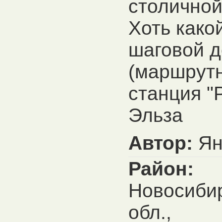
столичной
Хоть како
шаговой д
(маршрутн
станция "
Эльза
Автор:
Я
Район:
Новосиби
обл.,