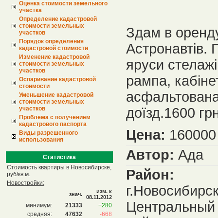
Оценка стоимости земельного
участка
Определение кадастровой
стоимости земельных
Здам в оренду
участков
Порядок определения
Астронавтів. 
кадастровой стоимости
Изменение кадастровой
яруси стелажі
стоимости земельных
участков
рампа, кабіне
Оспаривание кадастровой
стоимости
асфальтована
Уменьшение кадастровой
стоимости земельных
участков
доїзд.1600 грн
Проблема с получением
кадастрового паспорта
Цена:
160000 
Виды разрешенного
использования
Автор:
Ада
Статистика
Стоимость квартиры в Новосибирске,
Район:
руб/кв.м:
Новостройки:
г.Новосибирск
изм. к
знач.
08.11.2012
Центральный
минимум:
21333
+280
средняя:
47632
-668