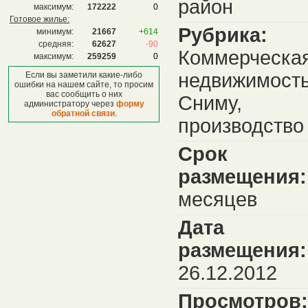
район
максимум:
172222
0
Готовое жилье:
Рубрика:
минимум:
21667
+614
средняя:
62627
-90
Коммерческа
максимум:
259259
0
недвижимость
Если вы заметили какие-либо
ошибки на нашем сайте, то просим
вас сообщить о них
Сниму,
администратору через
форму
обратной связи
.
производство
Срок
размещения:
месяцев
Дата
размещения:
26.12.2012
Просмотров: