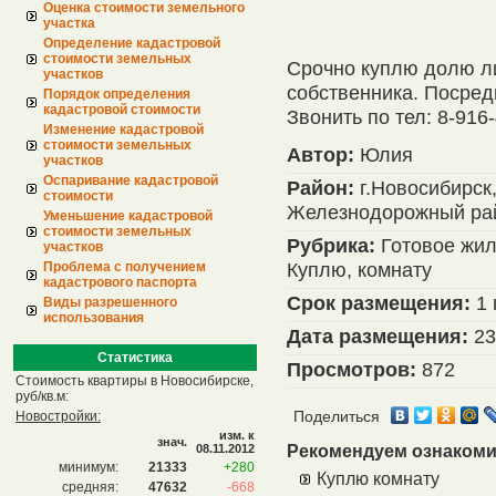
Оценка стоимости земельного
участка
Определение кадастровой
стоимости земельных
Срочно куплю долю ли
участков
собственника. Посред
Порядок определения
кадастровой стоимости
Звонить по тел: 8-916
Изменение кадастровой
стоимости земельных
Автор:
Юлия
участков
Оспаривание кадастровой
Район:
г.Новосибирск
стоимости
Железнодорожный ра
Уменьшение кадастровой
стоимости земельных
Рубрика:
Готовое жил
участков
Куплю, комнату
Проблема с получением
кадастрового паспорта
Срок размещения:
1 
Виды разрешенного
использования
Дата размещения:
23
Статистика
Просмотров:
872
Стоимость квартиры в Новосибирске,
руб/кв.м:
Новостройки:
Поделиться
изм. к
знач.
08.11.2012
Рекомендуем ознакоми
минимум:
21333
+280
Куплю комнату
средняя:
47632
-668