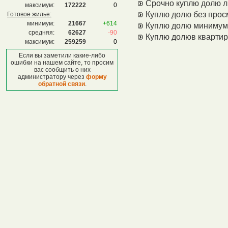
Срочно куплю долю л
максимум:
172222
0
Куплю долю без прос
Готовое жилье:
минимум:
21667
+614
Куплю долю минимум 
средняя:
62627
-90
Куплю долюв кварти
максимум:
259259
0
Если вы заметили какие-либо
ошибки на нашем сайте, то просим
вас сообщить о них
администратору через
форму
обратной связи
.