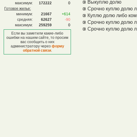
Выкуплю долю
максимум:
172222
0
Срочно куплю долю л
Готовое жилье:
минимум:
21667
+614
Куплю долю либо ком
средняя:
62627
-90
Срочно куплю долю л
максимум:
259259
0
Срочно куплю долю л
Если вы заметили какие-либо
ошибки на нашем сайте, то просим
вас сообщить о них
администратору через
форму
обратной связи
.