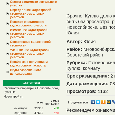
Оценка стоимости земельного
участка
Определение кадастровой
стоимости земельных
Срочно! Куплю долю к
участков
быть без просмотра, 
Порядок определения
кадастровой стоимости
Новосибирске. Без пос
Изменение кадастровой
Юлия
стоимости земельных
участков
Автор:
Юлия
Оспаривание кадастровой
стоимости
Район:
г.Новосибирск
Уменьшение кадастровой
стоимости земельных
Советский район
участков
Рубрика:
Готовое жил
Проблема с получением
кадастрового паспорта
Куплю, комнату
Виды разрешенного
использования
Срок размещения:
2 
Дата размещения:
08
Статистика
Стоимость квартиры в Новосибирске,
Просмотров:
1132
руб/кв.м:
Новостройки:
изм. к
Поделиться
знач.
08.11.2012
минимум:
21333
+280
Рекомендуем ознакоми
средняя:
47632
-668