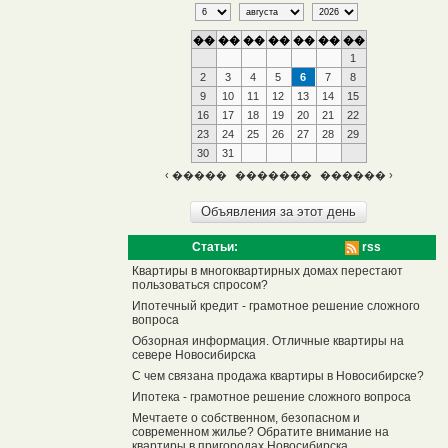
��
��
��
��
��
��
��
1
2
3
4
5
6
7
8
9
10
11
12
13
14
15
16
17
18
19
20
21
22
23
24
25
26
27
28
29
30
31
‹ �����
�������
������ ›
Статьи:
rss
Квартиры в многоквартирных домах перестают
пользоваться спросом?
Ипотечный кредит - грамотное решение сложного
вопроса
Обзорная информация. Отличные квартиры на
севере Новосибирска
С чем связана продажа квартиры в Новосибирске?
Ипотека - грамотное решение сложного вопроса
Мечтаете о собственном, безопасном и
современном жилье? Обратите внимание на
квартиры в пригородах Новосибирска