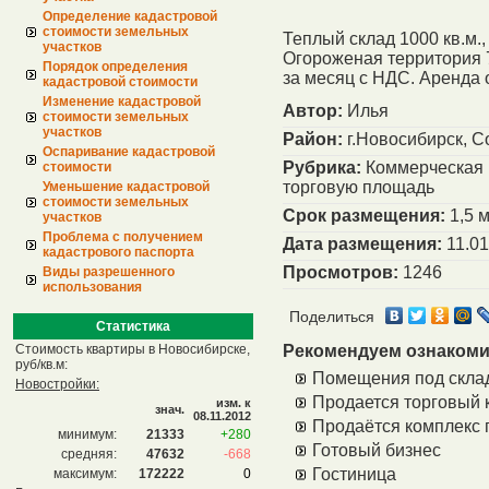
Определение кадастровой
стоимости земельных
Теплый склад 1000 кв.м.,
участков
Огороженая территория 7
Порядок определения
за месяц с НДС. Аренда 
кадастровой стоимости
Изменение кадастровой
Автор:
Илья
стоимости земельных
участков
Район:
г.Новосибирск, С
Оспаривание кадастровой
Рубрика:
Коммерческая 
стоимости
торговую площадь
Уменьшение кадастровой
стоимости земельных
Срок размещения:
1,5 
участков
Проблема с получением
Дата размещения:
11.01
кадастрового паспорта
Просмотров:
1246
Виды разрешенного
использования
Поделиться
Статистика
Стоимость квартиры в Новосибирске,
Рекомендуем ознакоми
руб/кв.м:
Помещения под скла
Новостройки:
Продается торговый 
изм. к
знач.
08.11.2012
Продаётся комплекс 
минимум:
21333
+280
Готовый бизнес
средняя:
47632
-668
Гостиница
максимум:
172222
0