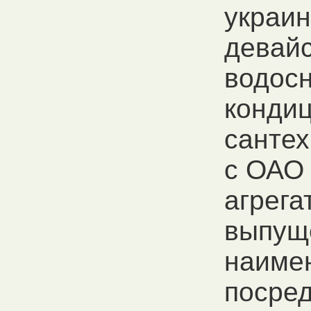
украи
девайс
водос
конди
сантех
с ОАО
агрега
выпущ
наиме
посреди