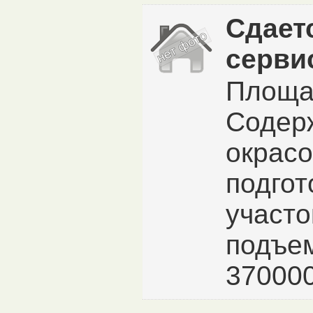
Сдает
серви
Площад
Содерж
окрасо
подгот
участо
подъе
370000