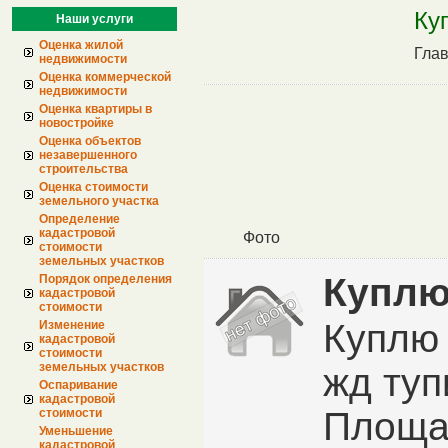
Ку
Наши услуги
Оценка жилой
Гла
недвижимости
Оценка коммерческой
недвижимости
Оценка квартиры в
новостройке
Оценка объектов
незавершенного
строительства
Оценка стоимости
земельного участка
Определение
кадастровой
Фото
стоимости
земельных участков
Куплю
Порядок определения
кадастровой
стоимости
Куплю 
Изменение
кадастровой
стоимости
земельных участков
жд туп
Оспаривание
кадастровой
Площад
стоимости
Уменьшение
кадастровой