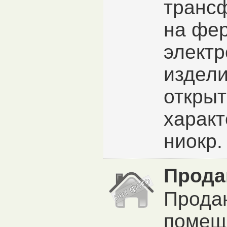
транс
на фер
электр
издели
открыт
характ
ниокр.
Прода
Прода
помещ