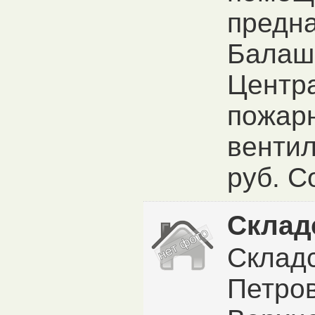
предна
Балаши
Центра
пожар
вентил
руб. С
Склад
Складс
Петров