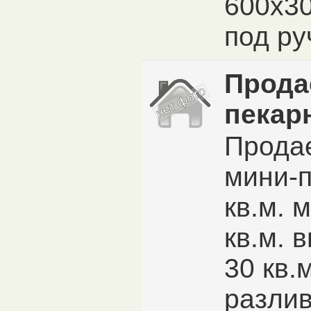
600x3
под руч
Прода
пекар
Продае
мини-п
кв.м. 
кв.м. 
30 кв.
разлив