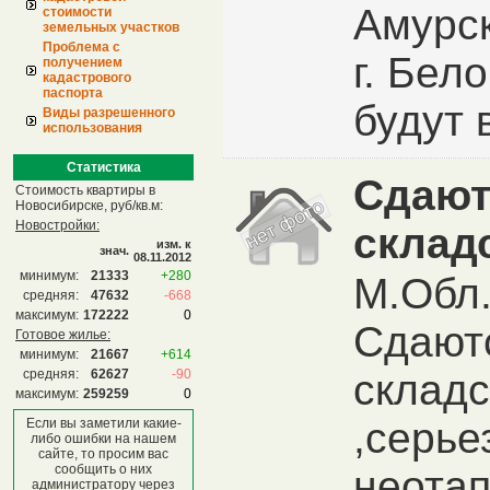
Амурск
стоимости
земельных участков
Проблема с
г. Бел
получением
кадастрового
паспорта
будут 
Виды разрешенного
использования
Статистика
Сдают
Стоимость квартиры в
Новосибирске, руб/кв.м:
Новостройки:
склад
изм. к
знач.
08.11.2012
минимум:
21333
+280
М.Обл.
средняя:
47632
-668
максимум:
172222
0
Сдают
Готовое жилье:
минимум:
21667
+614
средняя:
62627
-90
склад
максимум:
259259
0
,серье
Если вы заметили какие-
либо ошибки на нашем
сайте, то просим вас
сообщить о них
неота
администратору через