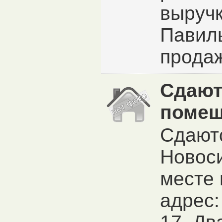
выручк
Павиль
продаж
Сдают
помещ
Сдают
Новос
месте 
адрес: