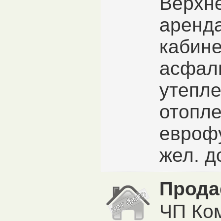
Верхне
аренда
кабине
асфаль
утепле
отопле
еврофу
жел. до
Прода
ЧП Ко