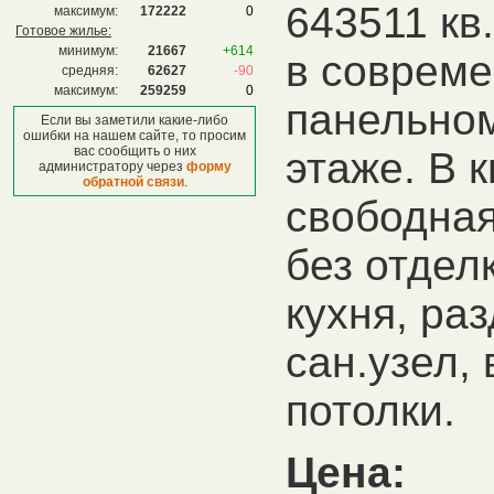
643511 кв
максимум:
172222
0
Готовое жилье:
минимум:
21667
+614
в соврем
средняя:
62627
-90
максимум:
259259
0
панельном
Если вы заметили какие-либо
ошибки на нашем сайте, то просим
вас сообщить о них
этаже. В 
администратору через
форму
обратной связи
.
свободная
без отдел
кухня, ра
сан.узел,
потолки.
Цена: