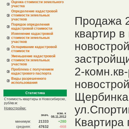
Оценка стоимости земельного
участка
Определение кадастровой
стоимости земельных
Продажа 
участков
Порядок определения
кадастровой стоимости
квартир в 
Изменение кадастровой
стоимости земельных
участков
новострой
Оспаривание кадастровой
стоимости
застройщ
Уменьшение кадастровой
стоимости земельных
участков
2-комн.кв-
Проблема с получением
кадастрового паспорта
Виды разрешенного
новострой
использования
Щербинка
Статистика
Стоимость квартиры в Новосибирске,
руб/кв.м:
ул.Спорти
Новостройки:
изм. к
знач.
08.11.2012
Квартира
минимум:
21333
+280
средняя:
47632
-668