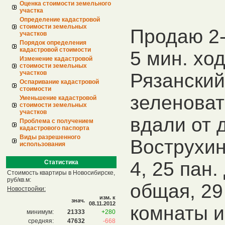
Оценка стоимости земельного
участка
Определение кадастровой
стоимости земельных
Продаю 2-
участков
Порядок определения
кадастровой стоимости
5 мин. хо
Изменение кадастровой
стоимости земельных
участков
Рязанский 
Оспаривание кадастровой
стоимости
зеленоват
Уменьшение кадастровой
стоимости земельных
участков
вдали от д
Проблема с получением
кадастрового паспорта
Виды разрешенного
Вострухин
использования
4, 25 пан.
Статистика
Стоимость квартиры в Новосибирске,
руб/кв.м:
общая, 29
Новостройки:
изм. к
знач.
08.11.2012
комнаты и
минимум:
21333
+280
средняя:
47632
-668