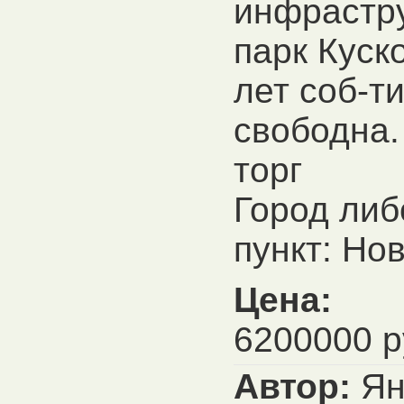
инфрастру
парк Куск
лет соб-т
свободна.
торг
Город ли
пункт: Но
Цена:
6200000 р
Автор:
Я