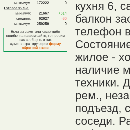
кухня 6, с
максимум:
172222
0
Готовое жилье:
минимум:
21667
+614
балкон за
средняя:
62627
-90
максимум:
259259
0
телефон в
Если вы заметили какие-либо
ошибки на нашем сайте, то просим
вас сообщить о них
Состояние
администратору через
форму
обратной связи
.
жилое - хо
наличие м
техники. 
рем., нез
подъезд, 
соседи. Р