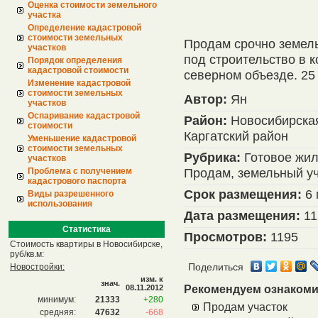
Оценка стоимости земельного
участка
Определение кадастровой
стоимости земельных
Продам срочно земел
участков
под строительство в 
Порядок определения
кадастровой стоимости
северном объезде. 25 
Изменение кадастровой
стоимости земельных
Автор:
Ян
участков
Оспаривание кадастровой
Район:
Новосибирская
стоимости
Каргатский район
Уменьшение кадастровой
стоимости земельных
Рубрика:
Готовое жил
участков
Продам, земельный уч
Проблема с получением
кадастрового паспорта
Срок размещения:
6 
Виды разрешенного
использования
Дата размещения:
11
Статистика
Просмотров:
1195
Стоимость квартиры в Новосибирске,
руб/кв.м:
Новостройки:
Поделиться
изм. к
знач.
08.11.2012
Рекомендуем ознакоми
минимум:
21333
+280
Продам участок
средняя:
47632
-668