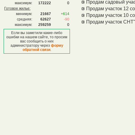
Продам садовый уча
максимум:
172222
0
Продам участок 12 со
Готовое жилье:
минимум:
21667
+614
Продам участок 10 со
средняя:
62627
-90
Продам участок СНТ"
максимум:
259259
0
Если вы заметили какие-либо
ошибки на нашем сайте, то просим
вас сообщить о них
администратору через
форму
обратной связи
.