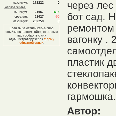
через лес
максимум:
172222
0
Готовое жилье:
минимум:
21667
+614
бот сад. 
средняя:
62627
-90
максимум:
259259
0
ремонтом 
Если вы заметили какие-либо
ошибки на нашем сайте, то просим
вас сообщить о них
вагонку , 
администратору через
форму
обратной связи
.
самоотдел
пластик д
стеклопак
конвектор
гармошка.
Автор: