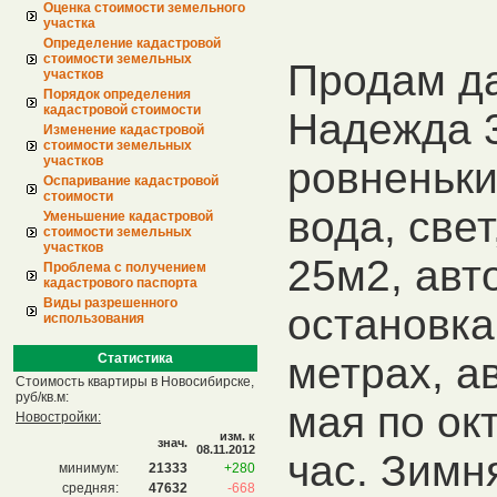
Оценка стоимости земельного
участка
Определение кадастровой
стоимости земельных
Продам д
участков
Порядок определения
кадастровой стоимости
Надежда 3
Изменение кадастровой
стоимости земельных
участков
ровненьк
Оспаривание кадастровой
стоимости
вода, свет
Уменьшение кадастровой
стоимости земельных
участков
25м2, авт
Проблема с получением
кадастрового паспорта
Виды разрешенного
остановка
использования
метрах, а
Статистика
Стоимость квартиры в Новосибирске,
руб/кв.м:
мая по ок
Новостройки:
изм. к
знач.
08.11.2012
час. Зимн
минимум:
21333
+280
средняя:
47632
-668