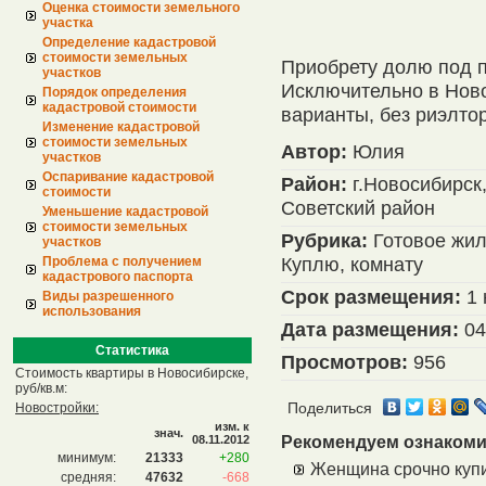
Оценка стоимости земельного
участка
Определение кадастровой
стоимости земельных
Приобрету долю под п
участков
Исключительно в Нов
Порядок определения
кадастровой стоимости
варианты, без риэлтор
Изменение кадастровой
стоимости земельных
Автор:
Юлия
участков
Оспаривание кадастровой
Район:
г.Новосибирск
стоимости
Советский район
Уменьшение кадастровой
стоимости земельных
Рубрика:
Готовое жил
участков
Куплю, комнату
Проблема с получением
кадастрового паспорта
Срок размещения:
1 
Виды разрешенного
использования
Дата размещения:
04
Статистика
Просмотров:
956
Стоимость квартиры в Новосибирске,
руб/кв.м:
Новостройки:
Поделиться
изм. к
знач.
08.11.2012
Рекомендуем ознакоми
минимум:
21333
+280
Женщина cрочно купи
средняя:
47632
-668