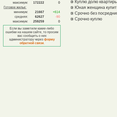
Куплю долю квартиры
максимум:
172222
0
Юная женщина купит
Готовое жилье:
минимум:
21667
+614
Срочно без посредни
средняя:
62627
-90
Срочно куплю
максимум:
259259
0
Если вы заметили какие-либо
ошибки на нашем сайте, то просим
вас сообщить о них
администратору через
форму
обратной связи
.