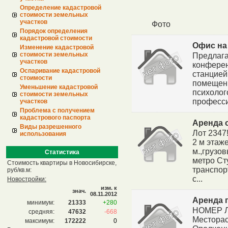
Определение кадастровой
стоимости земельных
участков
Фото
Порядок определения
кадастровой стоимости
Офис на
Изменение кадастровой
стоимости земельных
Предлага
участков
конферен
Оспаривание кадастровой
станцией
стоимости
помещени
Уменьшение кадастровой
психолог
стоимости земельных
професси
участков
Проблема с получением
кадастрового паспорта
Аренда 
Виды разрешенного
Лот 2347
использования
2 м этаж
м.,грузо
Статистика
метро Ст
Стоимость квартиры в Новосибирске,
транспор
руб/кв.м:
с...
Новостройки:
изм. к
знач.
08.11.2012
Аренда 
минимум:
21333
+280
НОМЕР ЛО
средняя:
47632
-668
Месторас
максимум:
172222
0