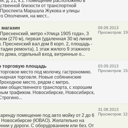
я, д. 21, к.1. Помещение расположено в
ственной близости от транспортной
 Проспекта Маршала Жукова и улицы
о Ополчения, на мест...
 магазин
09.09.2013
Просмотров: 19
 Пресненский, метро «Улица 1905 года», 3
ком (270 м), первая (удаленная 30 м) линия
. Пресненский вал дом 8 корп. 2, площадь -
стадии ремонта), 1 этаж жилого 9 этажного
го дома, отдельный вход, витринные о...
 торговую площадь
03.09.2013
Просмотров: 15
торговое место под молочку, гастрономию.
нарная торговля. Новые собянинские
Проходное место, рядом с метро,
ами общественного транспорта, с хорошим
ым трафиком. Новосибирске, Новосибирск,
трогино...
31.08.2013
Просмотров: 11
 аренду помещение под авто мойку от 2 до 6
В Новосибирске (ЮВАО). Желательно на
инии у дороги. С оборудованием или без. От