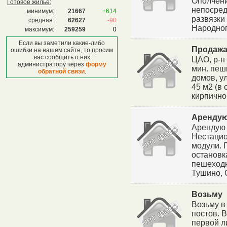
Ополчени
Готовое жилье:
непосред
минимум:
21667
+614
развязки
средняя:
62627
-90
Народног
максимум:
259259
0
Если вы заметили какие-либо
Продажа
ошибки на нашем сайте, то просим
вас сообщить о них
ЦАО, р-н
администратору через
форму
мин. пеш
обратной связи
.
домов, ул
45 м2 (в 
кирпично
Арендую
Арендую 
Нестацио
модули. 
остановк
пешеходн
Тушино, С
Возьму
Возьму в
постов. 
первой л