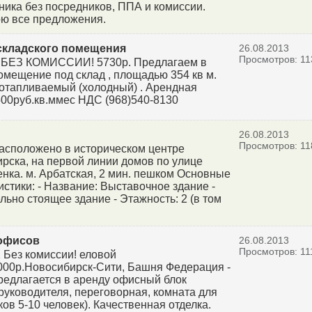
ника без посредников, ППА и комиссии.
ю все предложения.
складского помещения
26.08.2013
Просмотров: 11
 БЕЗ КОМИССИИ! 5730р. Предлагаем в
омещение под склад , площадью 354 кв м.
отапливаемый (холодный) . Арендная
 500руб.кв.ммес НДС (968)540-8130
26.08.2013
Просмотров: 11
асположено в историческом центре
рска, на первой линии домов по улице
нка. м. Арбатская, 2 мин. пешком Основные
истики: - Название: Выставочное здание -
льно стоящее здание - Этажность: 2 (в том
офисов
26.08.2013
Просмотров: 11
2 Без комиссии! еловой
000р.Новосибирск-Сити, Башня Федерация -
редлагается в аренду офисный блок
 руководителя, переговорная, комната для
ов 5-10 человек). Качественная отделка.