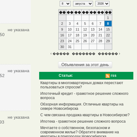
��
��
��
��
��
��
��
1
2
3
4
5
6
7
8
не указана
9
10
11
12
13
14
15
50
16
17
18
19
20
21
22
23
24
25
26
27
28
29
30
31
‹ �����
�������
������ ›
не указана
52
Статьи:
rss
Квартиры в многоквартирных домах перестают
пользоваться спросом?
Ипотечный кредит - грамотное решение сложного
вопроса
Обзорная информация. Отличные квартиры на
севере Новосибирска
С чем связана продажа квартиры в Новосибирске?
не указана
Ипотека - грамотное решение сложного вопроса
93
Мечтаете о собственном, безопасном и
современном жилье? Обратите внимание на
квартиры в пригородах Новосибирска