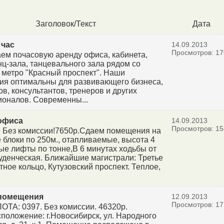
Заголовок/Текст
Дата
 час
14.09.2013
Просмотров: 17
ем почасовую аренду офиса, кабинета,
ц-зала, танцевального зала рядом со
 метро "Красный проспект". Наши
я оптимальны для развивающего бизнеса,
ов, консультантов, тренеров и других
оналов. Современны...
офиса
14.09.2013
Просмотров: 15
! Без комиссии!7650р.Сдаем помещения на
е блоки по 250м., отапливаемые, высота 4
вые лифты по тонне,В 6 минутах ходьбы от
уденческая. Ближайшие магистрали: Третье
тное кольцо, Кутузовский проспект. Теплое,
помещения
12.09.2013
Просмотров: 17
ТА: 0397. Без комиссии. 46320р.
положение: г.Новосибирск, ул. Народного