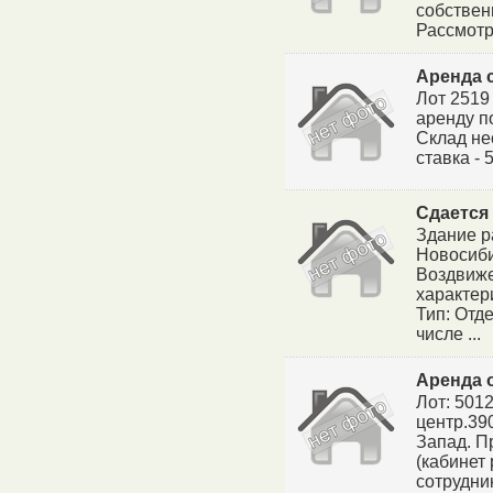
собствен
Рассмотр
Аренда 
Лот 2519
аренду п
Склад не
ставка -
Сдается
Здание р
Новосиби
Воздвиже
характер
Тип: Отде
числе ...
Аренда 
Лот: 501
центр.39
Запад. П
(кабинет
сотрудник