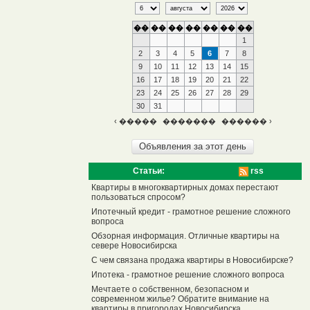
��
��
��
��
��
��
��
1
2
3
4
5
6
7
8
9
10
11
12
13
14
15
16
17
18
19
20
21
22
23
24
25
26
27
28
29
30
31
‹ �����
�������
������ ›
Статьи:
rss
Квартиры в многоквартирных домах перестают
пользоваться спросом?
Ипотечный кредит - грамотное решение сложного
вопроса
Обзорная информация. Отличные квартиры на
севере Новосибирска
С чем связана продажа квартиры в Новосибирске?
Ипотека - грамотное решение сложного вопроса
Мечтаете о собственном, безопасном и
современном жилье? Обратите внимание на
квартиры в пригородах Новосибирска