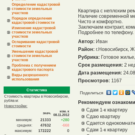
Определение кадастровой
стоимости земельных
Квартира с неплохим рем
участков
Наличие современной ме
Порядок определения
Чисто и комфортно.
кадастровой стоимости
Заключаем контракт, ком
Изменение кадастровой
Подробнее по телефону.
стоимости земельных
участков
Автор:
Иван
Оспаривание кадастровой
стоимости
Район:
г.Новосибирск, 
Уменьшение кадастровой
стоимости земельных
Рубрика:
Готовое жилье,
участков
Срок размещения:
2 не
Проблема с получением
кадастрового паспорта
Дата размещения:
24.08
Виды разрешенного
использования
Просмотров:
1167
Статистика
Поделиться
Стоимость квартиры в Новосибирске,
руб/кв.м:
Рекомендуем ознакоми
Новостройки:
Сдам 1-к квартиру
изм. к
знач.
08.11.2012
Сдаю квартиру
минимум:
21333
+280
Сдается однокомнат
средняя:
47632
-668
Сдам 1-к квартиру
максимум:
172222
0