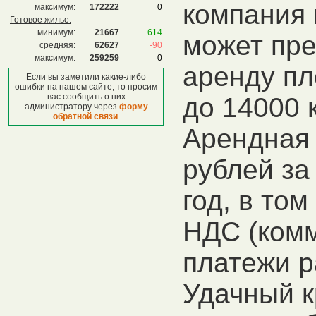
компания 
максимум:
172222
0
Готовое жилье:
минимум:
21667
+614
может пре
средняя:
62627
-90
максимум:
259259
0
аренду пл
Если вы заметили какие-либо
ошибки на нашем сайте, то просим
вас сообщить о них
до 14000 к
администратору через
форму
обратной связи
.
Арендная 
рублей за 
год, в то
НДС (ком
платежи р
Удачный к