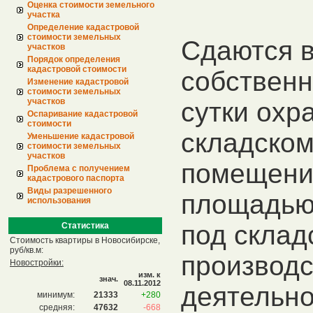
Оценка стоимости земельного
участка
Определение кадастровой
стоимости земельных
Сдаются в
участков
Порядок определения
кадастровой стоимости
собственн
Изменение кадастровой
стоимости земельных
участков
сутки охр
Оспаривание кадастровой
стоимости
складском
Уменьшение кадастровой
стоимости земельных
участков
помещени
Проблема с получением
кадастрового паспорта
Виды разрешенного
площадью 
использования
под склад
Статистика
Стоимость квартиры в Новосибирске,
руб/кв.м:
производ
Новостройки:
изм. к
знач.
08.11.2012
деятельно
минимум:
21333
+280
средняя:
47632
-668