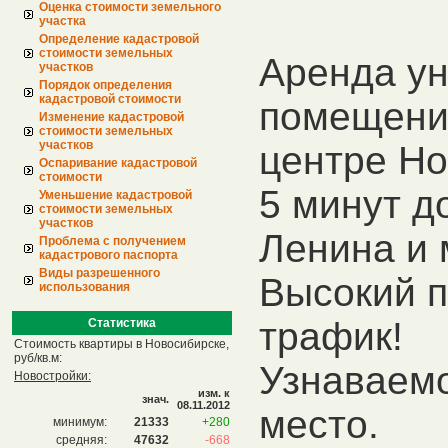
Оценка стоимости земельного
участка
Определение кадастровой
стоимости земельных
Аренда ун
участков
Порядок определения
кадастровой стоимости
помещени
Изменение кадастровой
стоимости земельных
участков
центре Но
Оспаривание кадастровой
стоимости
5 минут д
Уменьшение кадастровой
стоимости земельных
участков
Ленина и 
Проблема с получением
кадастрового паспорта
Виды разрешенного
Высокий 
использования
трафик!
Статистика
Стоимость квартиры в Новосибирске,
руб/кв.м:
Узнаваемо
Новостройки:
изм. к
знач.
08.11.2012
место.
минимум:
21333
+280
средняя:
47632
-668