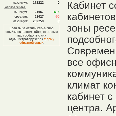
Кабинет с
максимум:
172222
0
Готовое жилье:
минимум:
21667
+614
кабинетов
средняя:
62627
-90
максимум:
259259
0
зоны ресе
Если вы заметили какие-либо
ошибки на нашем сайте, то просим
вас сообщить о них
подсобног
администратору через
форму
обратной связи
.
Современ
все офис
коммуник
климат ко
кабинет с
центра. А