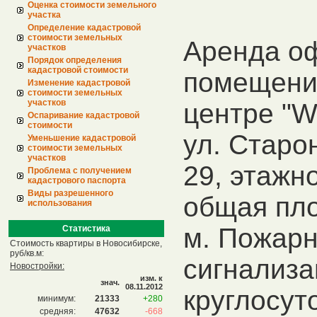
Оценка стоимости земельного
участка
Определение кадастровой
стоимости земельных
Аренда о
участков
Порядок определения
кадастровой стоимости
помещения
Изменение кадастровой
стоимости земельных
участков
центре "Wh
Оспаривание кадастровой
стоимости
ул. Старо
Уменьшение кадастровой
стоимости земельных
участков
29, этажно
Проблема с получением
кадастрового паспорта
Виды разрешенного
общая пло
использования
м. Пожарн
Статистика
Стоимость квартиры в Новосибирске,
руб/кв.м:
сигнализа
Новостройки:
изм. к
знач.
08.11.2012
круглосут
минимум:
21333
+280
средняя:
47632
-668