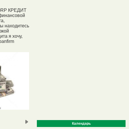
CORP КРЕДИТ
 финансовой
та,
вы находитесь
зкой
та я хочу,
oanfirm
Календарь