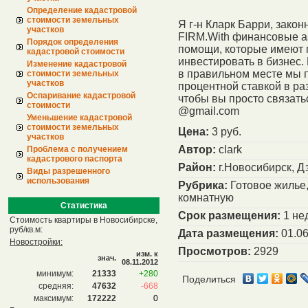
Определение кадастровой
стоимости земельных
Я г-н Кларк Барри, зак
участков
FIRM.With финансовые a
Порядок определения
помощи, которые имеют п
кадастровой стоимости
инвестировать в бизнес.
Изменение кадастровой
в правильном месте мы п
стоимости земельных
участков
процентной ставкой в раз
Оспаривание кадастровой
чтобы вы просто связатьс
стоимости
@gmail.com
Уменьшение кадастровой
стоимости земельных
Цена:
3 руб.
участков
Автор:
clark
Проблема с получением
кадастрового паспорта
Район:
г.Новосибирск, Д
Виды разрешенного
использования
Рубрика:
Готовое жилье,
комнатную
Статистика
Срок размещения:
1 не
Стоимость квартиры в Новосибирске,
руб/кв.м:
Дата размещения:
01.06
Новостройки:
Просмотров:
2929
изм. к
знач.
08.11.2012
минимум:
21333
+280
Поделиться
средняя:
47632
-668
максимум:
172222
0