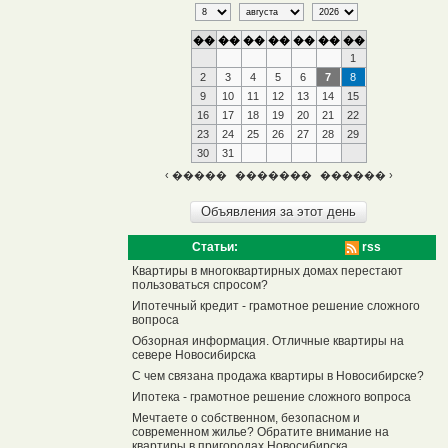
��
��
��
��
��
��
��
1
2
3
4
5
6
7
8
9
10
11
12
13
14
15
16
17
18
19
20
21
22
23
24
25
26
27
28
29
30
31
‹ �����
�������
������ ›
Статьи:
rss
Квартиры в многоквартирных домах перестают
пользоваться спросом?
Ипотечный кредит - грамотное решение сложного
вопроса
Обзорная информация. Отличные квартиры на
севере Новосибирска
С чем связана продажа квартиры в Новосибирске?
Ипотека - грамотное решение сложного вопроса
Мечтаете о собственном, безопасном и
современном жилье? Обратите внимание на
квартиры в пригородах Новосибирска